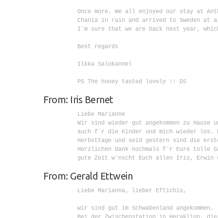
          Once more. We all enjoyed our stay at Ant
          Chania in rain and arrived to Sweden at a 
          I´m sure that we are back next year, whic
          Best regards

          Ilkka Salokannel

          PS The honey tasted lovely !! DS

From: Iris Bernet
          Liebe Marianne

          Wir sind wieder gut angekommen zu Hause u
          auch f¨r die Kinder und mich wieder los. 
          Herbsttage und seid gestern sind die erst
          Herzlichen Dank nochmals f¨r Eure tolle G
          gute Zeit w¨nscht Euch allen Iris, Erwin u
From: Gerald Ettwein
          Liebe Marianna, lieber Eftichis,

          wir sind gut im Schwabenland angekommen.

          Bei der Zwischenstation in Heraklion, die