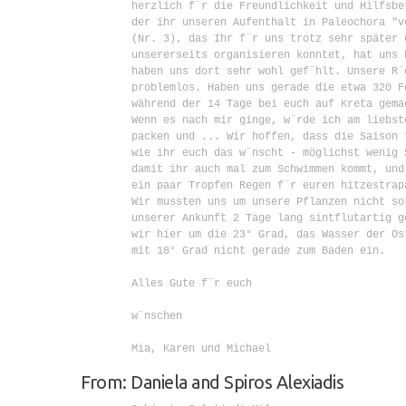
        herzlich f¨r die Freundlichkeit und Hilfsbe
        der ihr unseren Aufenthalt in Paleochora "v
        (Nr. 3), das Ihr f¨r uns trotz sehr später 
        unsererseits organisieren konntet, hat uns 
        haben uns dort sehr wohl gef¨hlt. Unsere R¨
        problemlos. Haben uns gerade die etwa 320 F
        während der 14 Tage bei euch auf Kreta gemac
        Wenn es nach mir ginge, w¨rde ich am liebste
        packen und ... Wir hoffen, dass die Saison 
        wie ihr euch das w¨nscht - möglichst wenig 
        damit ihr auch mal zum Schwimmen kommt, und 
        ein paar Tropfen Regen f¨r euren hitzestrapa
        Wir mussten uns um unsere Pflanzen nicht sor
        unserer Ankunft 2 Tage lang sintflutartig g
        wir hier um die 23° Grad, das Wasser der Ost
        mit 18° Grad nicht gerade zum Baden ein.

        Alles Gute f¨r euch

        w¨nschen

        Mia, Karen und Michael

From: Daniela and Spiros Alexiadis