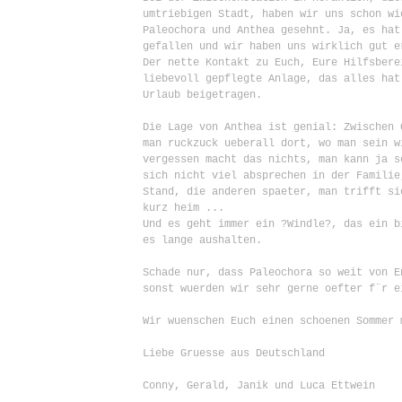
          umtriebigen Stadt, haben wir uns schon wi
          Paleochora und Anthea gesehnt. Ja, es hat
          gefallen und wir haben uns wirklich gut er
          Der nette Kontakt zu Euch, Eure Hilfsbere
          liebevoll gepflegte Anlage, das alles hat 
          Urlaub beigetragen.

          Die Lage von Anthea ist genial: Zwischen 
          man ruckzuck ueberall dort, wo man sein w
          vergessen macht das nichts, man kann ja s
          sich nicht viel absprechen in der Familie
          Stand, die anderen spaeter, man trifft si
          kurz heim ...

          Und es geht immer ein ?Windle?, das ein b
          es lange aushalten.

          Schade nur, dass Paleochora so weit von E
          sonst wuerden wir sehr gerne oefter f¨r e
          Wir wuenschen Euch einen schoenen Sommer 
          Liebe Gruesse aus Deutschland

          Conny, Gerald, Janik und Luca Ettwein
