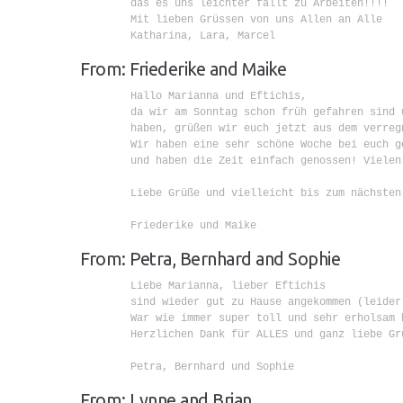
        das es uns leichter fällt zu Arbeiten!!!!

        Mit lieben Grüssen von uns Allen an Alle

        Katharina, Lara, Marcel

From: Friederike and Maike
        Hallo Marianna und Eftichis,

        da wir am Sonntag schon früh gefahren sind 
        haben, grüßen wir euch jetzt aus dem verreg
        Wir haben eine sehr schöne Woche bei euch g
        und haben die Zeit einfach genossen! Vielen 
        Liebe Grüße und vielleicht bis zum nächsten 
        Friederike und Maike

From: Petra, Bernhard and Sophie
        Liebe Marianna, lieber Eftichis

        sind wieder gut zu Hause angekommen (leider)
        War wie immer super toll und sehr erholsam b
        Herzlichen Dank für ALLES und ganz liebe Grü
        Petra, Bernhard und Sophie

From: Lynne and Brian