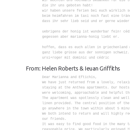
        wir möchten uns nochmals bedanken für die t
        die ihr uns geboten habt!

        wir haben unsere ferien bei euch wirklich s
        beim heimfahren im taxi noch fast eine trän
        dass ihr sehr lieb seid und er gerne wieder 
        uebrigens der honig ist wunderbar fein! céd
        gegessen aber marianna-honig liebt er.

        hoffen, dass es euch allen in griechenland g
        ganz liebe grüsse aus der sonnigen schweiz.

        ursi+roger mit dominic und cédric

From: Helen Roberts & Ieuan Griffiths
        Dear Marianna and Eftichis,

        We have just returned from a lovely, relaxi
        staying at the Anthea apartments. Our hosts
        were welcoming, approachable and helpful thr
        The apartment was spotlessly clean and well
        linen provided. The central position of the
        go anywhere in the town within about 5 minut
        We both intend to return and will highly re
        our friends.

        It was easy to find good food in the many ta
        reasonable price. We particularly enjoyed t