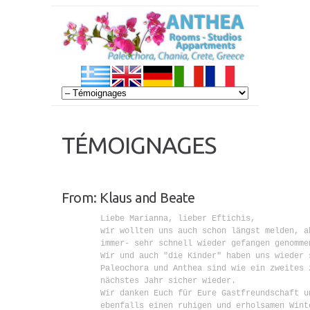
TÉMOIGNAGES
From: Klaus and Beate
        Liebe Marianna, lieber Eftichis,

        wir wollten uns auch schon längst melden, a
        immer- sehr schnell wieder gefangen genommen
        Wir und auch "die Kinder" haben uns wieder s
        Paleochora und Anthea sind wie ein zweites z
        nächstes Jahr sicher wieder.

        Wir danken Euch für Eure Gastfreundschaft un
        ebenfalls einen ruhigen und erholsamen Winte