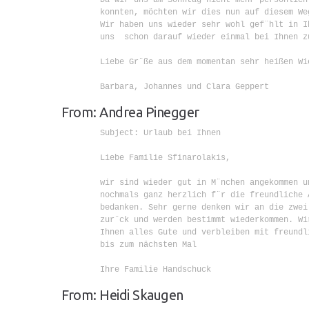
        konnten, möchten wir dies nun auf diesem Weg
        Wir haben uns wieder sehr wohl gef¨hlt in Ih
        uns  schon darauf wieder einmal bei Ihnen zu
        Liebe Gr¨ße aus dem momentan sehr heißen Wie
        Barbara, Johannes und Clara Geppert

From: Andrea Pinegger
        Subject: Urlaub bei Ihnen

        Liebe Familie Sfinarolakis,

        wir sind wieder gut in M¨nchen angekommen un
        nochmals ganz herzlich f¨r die freundliche 
        bedanken. Sehr gerne denken wir an die zwei 
        zur¨ck und werden bestimmt wiederkommen. Wir
        Ihnen alles Gute und verbleiben mit freundli
        bis zum nächsten Mal

        Ihre Familie Handschuck

From: Heidi Skaugen