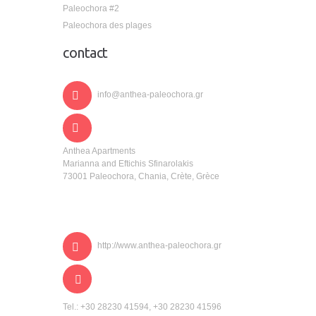
Paleochora #2
Paleochora des plages
contact
info@anthea-paleochora.gr
Anthea Apartments
Marianna and Eftichis Sfinarolakis
73001 Paleochora, Chania, Crète, Grèce
http://www.anthea-paleochora.gr
Tel.: +30 28230 41594, +30 28230 41596