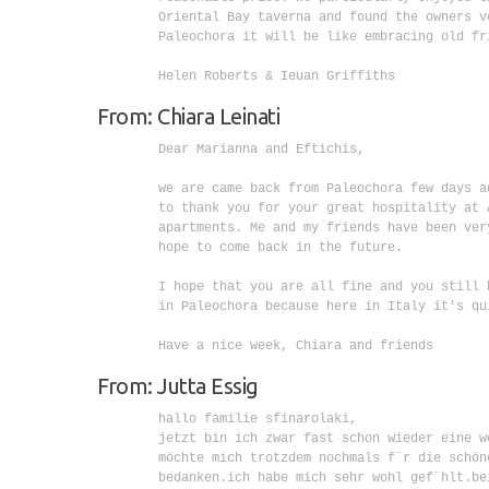
        Oriental Bay taverna and found the owners v
        Paleochora it will be like embracing old fri
        Helen Roberts & Ieuan Griffiths

From: Chiara Leinati
        Dear Marianna and Eftichis,

        we are came back from Paleochora few days ag
        to thank you for your great hospitality at A
        apartments. Me and my friends have been very
        hope to come back in the future.

        I hope that you are all fine and you still h
        in Paleochora because here in Italy it's qui
        Have a nice week, Chiara and friends

From: Jutta Essig
        hallo familie sfinarolaki,

        jetzt bin ich zwar fast schon wieder eine w
        möchte mich trotzdem nochmals f¨r die schöne
        bedanken.ich habe mich sehr wohl gef¨hlt.bei