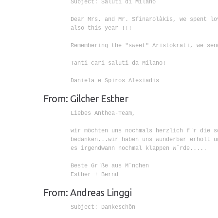
        Subject: Saluti di Milano

        Dear Mrs. and Mr. Sfinarolàkis, we spent lo
        also this year !!!

        Remembering the "sweet" Aristokrati, we send
        Tanti cari saluti da Milano!

        Daniela e Spiros Alexiadis

From: Gilcher Esther
        Liebes Anthea-Team,

        wir möchten uns nochmals herzlich f¨r die s
        bedanken...wir haben uns wunderbar erholt u
        es irgendwann nochmal klappen w¨rde.....

        Beste Gr¨ße aus M¨nchen

        Esther + Bernd

From: Andreas Linggi
        Subject: Dankeschön
