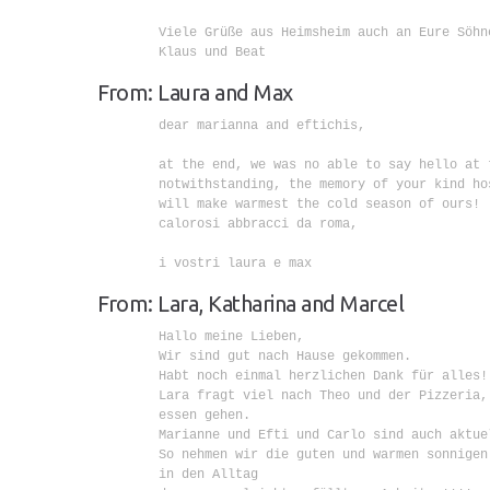
        Viele Grüße aus Heimsheim auch an Eure Söhne
        Klaus und Beat

From: Laura and Max
        dear marianna and eftichis,

        at the end, we was no able to say hello at t
        notwithstanding, the memory of your kind hos
        will make warmest the cold season of ours! :
        calorosi abbracci da roma,

        i vostri laura e max

From: Lara, Katharina and Marcel
        Hallo meine Lieben,

        Wir sind gut nach Hause gekommen.

        Habt noch einmal herzlichen Dank für alles!!
        Lara fragt viel nach Theo und der Pizzeria, 
        essen gehen.

        Marianne und Efti und Carlo sind auch aktuel
        So nehmen wir die guten und warmen sonnigen 
        in den Alltag
