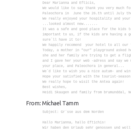
        Dear Marianna and Efticis,

        We would like to say thank you very much for
        Paleochora in  June the 26.th until July th
        We really enjoyed your hospitality and your
        ...looked almost new.......

        It was a safe and good place for the kids t
        important to us, if the kids are having a g
        sure`ll have it to!

        We happily recomend  your hotel to all our f
        Today, a mother in "our" playground asked h
        she and her family are trying to get a flig
        and I gave her your web -adress and say we 
        your place, and Paleochora in general...

        We`d like to wish you a nice autum- and wint
        Hope your satisfied with the tourist-season 
        We really hope to wisit the Antea again!

        Best wishes,

        Heidi Skaugen and family from brumunddal, No
From: Michael Tamm
        Subject: Gr¨sse aus dem Norden

        Hallo Marianna, hallo Eftichis!

        Wir haben den Urlaub sehr genossen und woll