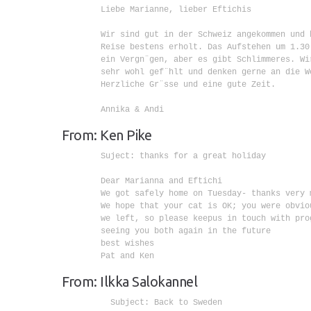
        Liebe Marianne, lieber Eftichis

        Wir sind gut in der Schweiz angekommen und 
        Reise bestens erholt. Das Aufstehen um 1.30
        ein Vergn¨gen, aber es gibt Schlimmeres. Wir
        sehr wohl gef¨hlt und denken gerne an die W
        Herzliche Gr¨sse und eine gute Zeit.

        Annika & Andi

From: Ken Pike
        Suject: thanks for a great holiday

        Dear Marianna and Eftichi

        We got safely home on Tuesday- thanks very 
        We hope that your cat is OK; you were obvio
        we left, so please keepus in touch with pro
        seeing you both again in the future

        best wishes

        Pat and Ken

From: Ilkka Salokannel
          Subject: Back to Sweden
