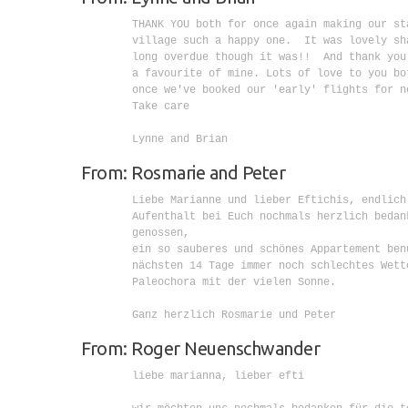
        THANK YOU both for once again making our sta
        village such a happy one.  It was lovely sh
        long overdue though it was!!  And thank you
        a favourite of mine. Lots of love to you bo
        once we've booked our 'early' flights for ne
        Take care

        Lynne and Brian

From: Rosmarie and Peter
        Liebe Marianne und lieber Eftichis, endlich
        Aufenthalt bei Euch nochmals herzlich bedan
        genossen,

        ein so sauberes und schönes Appartement ben
        nächsten 14 Tage immer noch schlechtes Wett
        Paleochora mit der vielen Sonne.

        Ganz herzlich Rosmarie und Peter

From: Roger Neuenschwander
        liebe marianna, lieber efti
