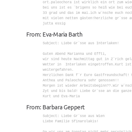
        ort.paleochora ist wirklich ein ort zum wied
        bei uns ist es ¨brigens so heiß wie bei euch
        33 grad und das im mai.ich w¨nsche euch noc
        mit vielen netten gästen!herzliche gr¨sse au
        jutta essig

From: Eva-Maria Barth
        Subject: Liebe Gr¨sse aus Interlaken!

        Guten Abend Marianna und Effti,

        wir sind heute Nachmittag gut in Z¨rich gel
        Wetter in  Interlaken eingetroffen.Kurt ist
        weitergefahren.

        Herzlichen Dank f¨r Eure Gastfreundschaft! 
        Anthea und Paleochora sehr genossen!!

        Morgen ist wieder Arbeitsbeginn??.Wir w¨nsch
        Zyt und bis bald! Liebe Gr¨sse an die ganze
        Kurt und Eva-Maria

From: Barbara Geppert
        Subject: Liebe Gr¨sse aus Wien

        Liebe Familie Sfinarolakis!

        Da wir uns am Sonntag nicht mehr persönlich