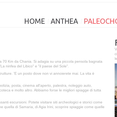
HOME
ANTHEA
PALEOCH
V
c
l
sta 70 Km da Chania. Si adagia su una piccola pensola bagnata
La ninfea del Libico" e "il paese del Sole".
 strutture. 'E un posto dove non vi annoierete mai. La vita è
 polizia, posta, cinema all'aperto, palestra, noleggio auto,
iscoteca e molto altro. Abbiamo forse le migliori spiagge di tutta
nti escursioni. Potete visitare siti archeologici e storici come
 quella di Samaria, di Agia Irini, scoprire spiaggie come quelle