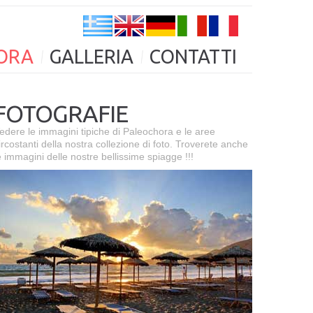
ORA
GALLERIA
CONTATTI
FOTOGRAFIE
edere le immagini tipiche di Paleochora e le aree
ircostanti della nostra collezione di foto. Troverete anche
e immagini delle nostre bellissime spiagge !!!