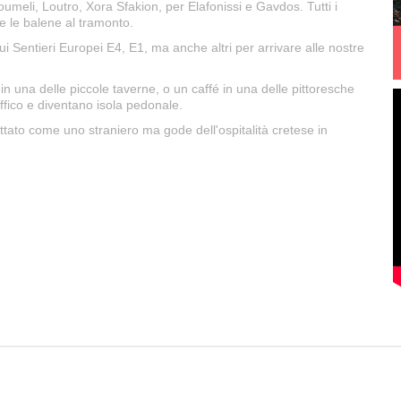
umeli, Loutro, Xora Sfakion, per Elafonissi e Gavdos. Tutti i
 e le balene al tramonto.
sui Sentieri Europei E4, E1, ma anche altri per arrivare alle nostre
in una delle piccole taverne, o un caffé in una delle pittoresche
ffico e diventano isola pedonale.
ttato come uno straniero ma gode dell'ospitalità cretese in